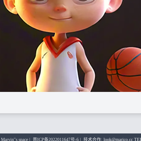
rvin''s space
|
晋ICP备2022011647号-6
| 技术合作: look@marico.cc TEL: