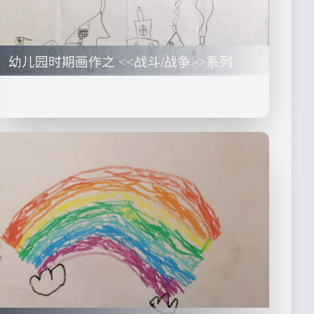
幼儿园时期画作之 <<战斗/战争>>系列