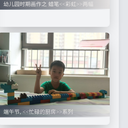
幼儿园时期画作之 蜡笔<<彩虹>>两幅
端午节, <<忙碌的厨房>>系列