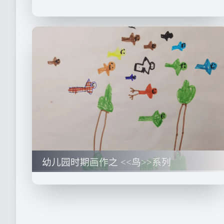
幼儿园时期画作之 <<鸟>>系列